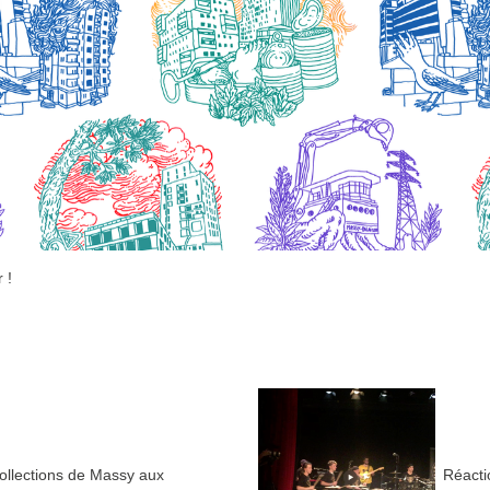
 !
llections de Massy aux
Réacti