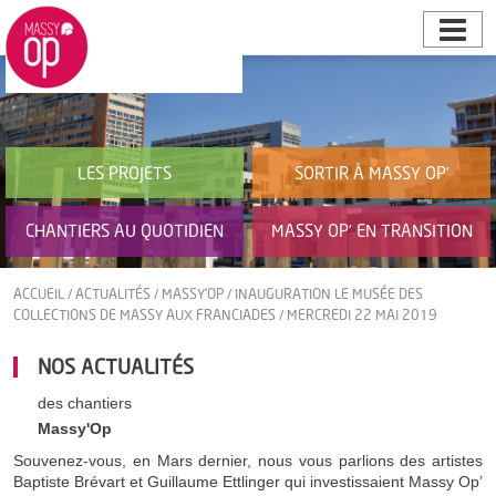
LES PROJETS
SORTIR À MASSY OP’
CHANTIERS AU QUOTIDIEN
MASSY OP’ EN TRANSITION
ACCUEIL
/
ACTUALITÉS
/
MASSY'OP
/
INAUGURATION LE MUSÉE DES
COLLECTIONS DE MASSY AUX FRANCIADES / MERCREDI 22 MAI 2019
NOS ACTUALITÉS
des chantiers
Massy'Op
Souvenez-vous, en Mars dernier, nous vous parlions des artistes
Baptiste Brévart et Guillaume Ettlinger qui investissaient Massy Op’