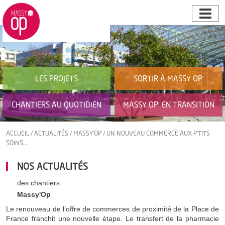
LES PROJETS
SORTIR À MASSY OP’
CHANTIERS AU QUOTIDIEN
MASSY OP’ EN TRANSITION
ACCUEIL
/
ACTUALITÉS
/
MASSY'OP
/
UN NOUVEAU COMMERCE AUX P’TITS
SOINS…
NOS ACTUALITÉS
des chantiers
Massy'Op
Le renouveau de l’offre de commerces de proximité de la Place de
France franchit une nouvelle étape. Le transfert de la pharmacie